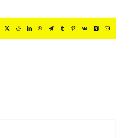
Facebook
X
Reddit
LinkedIn
WhatsApp
Telegram
Tumblr
Pinterest
Vk
Xing
Correo
electrónico